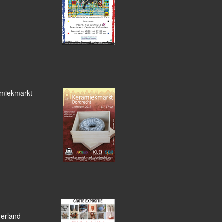
amiekmarkt
derland