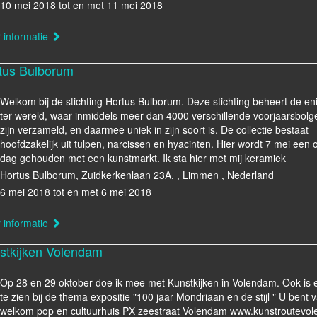
10 mei 2018 tot en met 11 mei 2018
 informatie
tus Bulborum
Welkom bij de stichting Hortus Bulborum. Deze stichting beheert de eni
ter wereld, waar inmiddels meer dan 4000 verschillende voorjaarsbol
zijn verzameld, en daarmee uniek in zijn soort is. De collectie bestaat
hoofdzakelijk uit tulpen, narcissen en hyacinten. Hier wordt 7 mei een
dag gehouden met een kunstmarkt. Ik sta hier met mij keramiek
Hortus Bulborum, Zuidkerkenlaan 23A, , Limmen , Nederland
6 mei 2018 tot en met 6 mei 2018
 informatie
stkijken Volendam
Op 28 en 29 oktober doe ik mee met Kunstkijken in Volendam. Ook is e
te zien bij de thema expositie "100 jaar Mondriaan en de stijl " U bent 
welkom pop en cultuurhuis PX zeestraat Volendam www.kunstroutevol