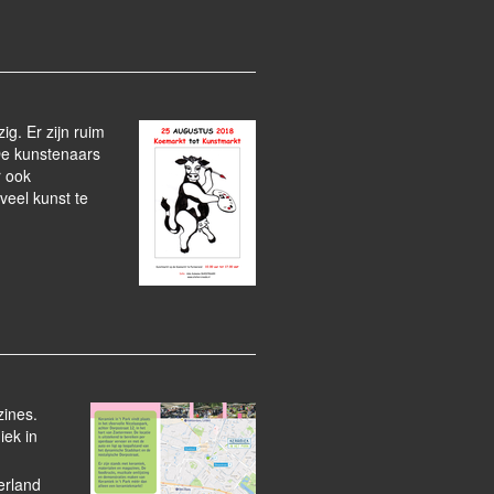
ig. Er zijn ruim
 De kunstenaars
r ook
veel kunst te
zines.
iek in
erland