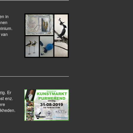
en in
onen
minium.
 van
ig. Er
nst enz.
ere
jkheden.