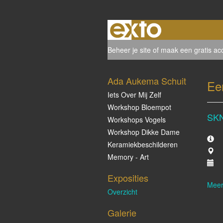
Beheer je site
of
maak een gratis ac
Ada Aukema Schuit
Ee
Iets Over Mij Zelf
Workshop Bloempot
SK
Workshops Vogels
Workshop Dikke Dame
Keramiekbeschilderen
Memory - Art
Exposities
Meer
Overzicht
Galerie