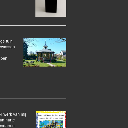
ge tuin
gewassen
 open
r werk van mij
van harte
endam.nl